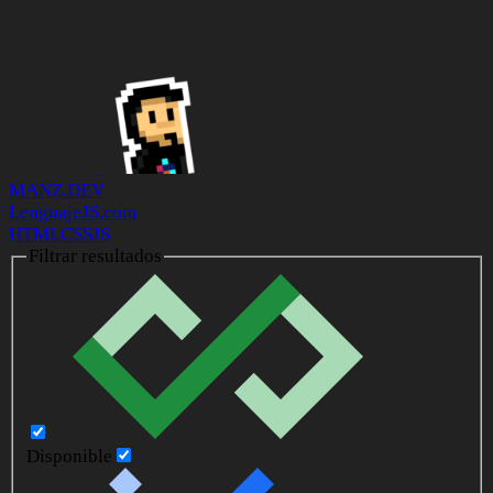
MANZ.DEV
LenguajeJS.com
HTML
CSS
JS
Filtrar resultados
Disponible