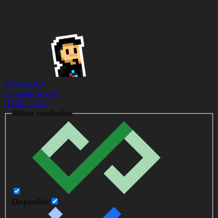
MANZ.DEV
LenguajeJS.com
HTML
CSS
JS
Filtrar resultados
Disponible