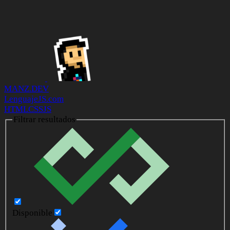
MANZ.DEV
LenguajeJS.com
HTML
CSS
JS
Filtrar resultados
Disponible