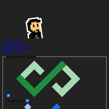
MANZ.DEV
LenguajeJS.com
HTML
CSS
JS
Filtrar resultados
Disponible