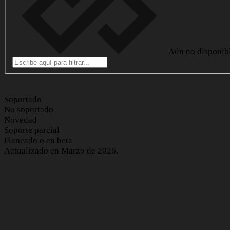
Aún no disponib
Soportado
No soportado
Novedad
Soporte parcial
Planeado o en beta
Actualizado en Marzo de 2026.