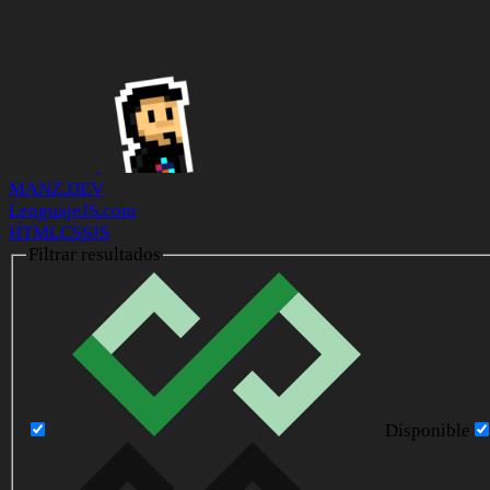
MANZ.DEV
LenguajeJS.com
HTML
CSS
JS
Filtrar resultados
Disponible