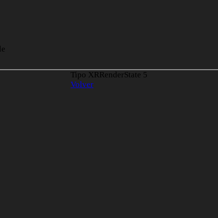
le
Tipo XRRenderState
5
Volver