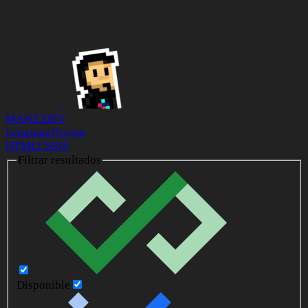
MANZ.DEV
LenguajeJS.com
HTML
CSS
JS
Filtrar resultados
Disponible