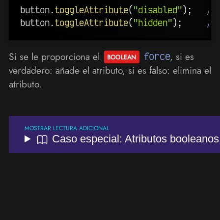
button
.
toggleAttribute
(
"disabled"
)
;
//
button
.
toggleAttribute
(
"hidden"
)
;
//
Si se le proporciona el
force
, si es
verdadero: añade el atributo, si es falso: elimina el
atributo.
Caso especial: Atributos booleanos