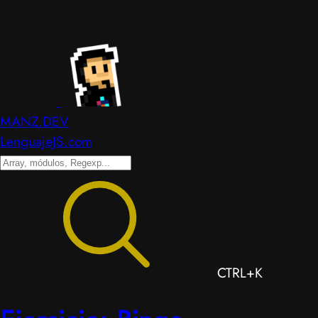
MANZ.DEV
LenguajeJS.com
CTRL+K