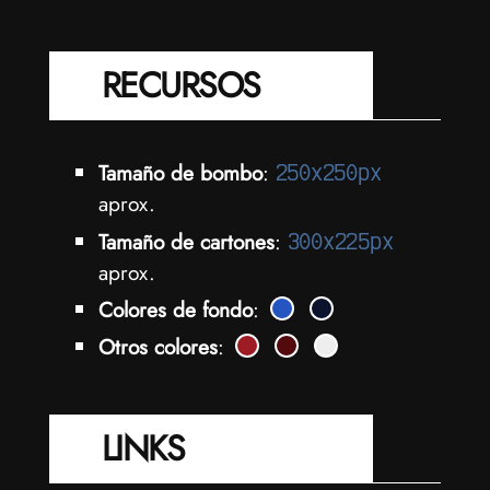
RECURSOS
Tamaño de bombo
:
250x250px
aprox.
Tamaño de cartones
:
300x225px
aprox.
Colores de fondo
:
Otros colores
:
LINKS