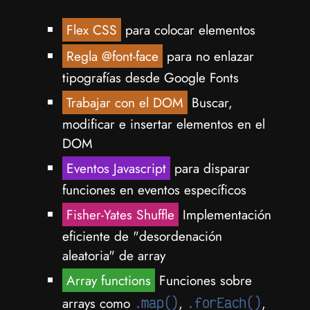
Flex CSS
para colocar elementos
Regla @font-face
para no enlazar
tipografías desde Google Fonts
Trabajar con el DOM
Buscar,
modificar e insertar elementos en el
DOM
Eventos Javascript
para disparar
funciones en eventos específicos
Fisher-Yates Shuffle
Implementación
eficiente de "desordenación
aleatoria" de array
Array functions
Funciones sobre
arrays como
.map()
,
.forEach()
,