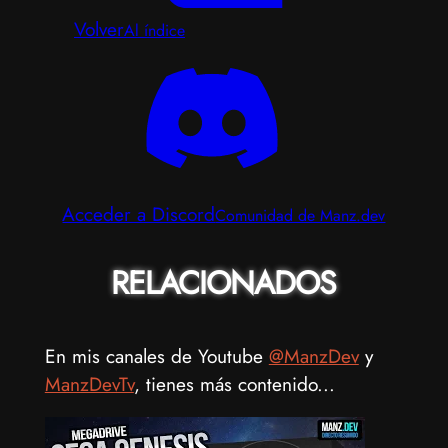
Volver
Al índice
Acceder a Discord
Comunidad de Manz.dev
RELACIONADOS
En mis canales de Youtube
@ManzDev
y
ManzDevTv
, tienes más contenido...