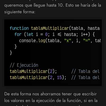
queremos que llegue hasta 10. Esto se haría de la
siguiente forma:
function
tablaMultiplicar
(
tabla
,
 hasta 
=
for
(
let
 i 
=
0
;
 i 
<=
 hasta
;
 i
++
)
{
    console
.
log
(
tabla
,
"x"
,
 i
,
"="
,
 tabl
}
}
// Ejecución
tablaMultiplicar
(
2
)
;
// Tabla del 2
tablaMultiplicar
(
2
,
15
)
;
// Tabla del 2
De esta forma nos ahorramos tener que escribir
los valores en la ejecución de la función, si en la