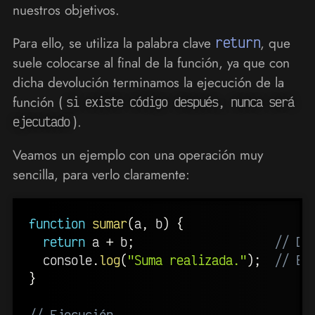
nuestros objetivos.
Para ello, se utiliza la palabra clave
return
, que
suele colocarse al final de la función, ya que con
dicha devolución terminamos la ejecución de la
función (
si existe código después, nunca será
).
ejecutado
Veamos un ejemplo con una operación muy
sencilla, para verlo claramente:
function
sumar
(
a
,
 b
)
{
return
 a 
+
 b
;
// De
  console
.
log
(
"Suma realizada."
)
;
// Es
}
// Ejecución