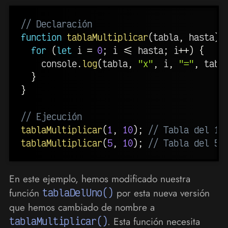
// Declaración
function
tablaMultiplicar
(
tabla
,
 hasta
)
for
(
let
 i 
=
0
;
 i 
<=
 hasta
;
 i
++
)
{
    console
.
log
(
tabla
,
"x"
,
 i
,
"="
,
 tabl
}
}
// Ejecución
tablaMultiplicar
(
1
,
10
)
;
// Tabla del 1
tablaMultiplicar
(
5
,
10
)
;
// Tabla del 5
En este ejemplo, hemos modificado nuestra
función
tablaDelUno()
por esta nueva versión
que hemos cambiado de nombre a
tablaMultiplicar()
. Esta función necesita