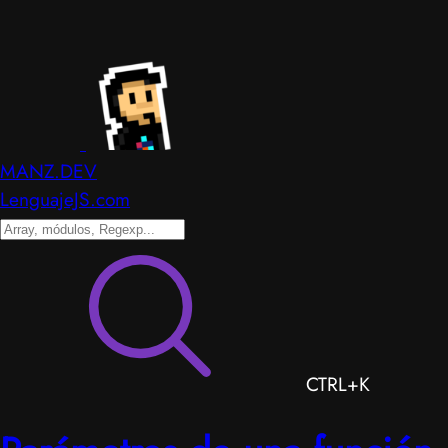
MANZ.DEV
LenguajeJS.com
CTRL+K