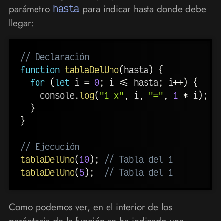
parámetro
hasta
para indicar hasta donde debe
llegar:
// Declaración
function
tablaDelUno
(
hasta
)
{
for
(
let
 i 
=
0
;
 i 
<=
 hasta
;
 i
++
)
{
    console
.
log
(
"1 x"
,
 i
,
"="
,
1
*
 i
)
;
}
}
// Ejecución
tablaDelUno
(
10
)
;
// Tabla del 1
tablaDelUno
(
5
)
;
// Tabla del 1
Como podemos ver, en el interior de los
paréntesis de la función se ha indicado una