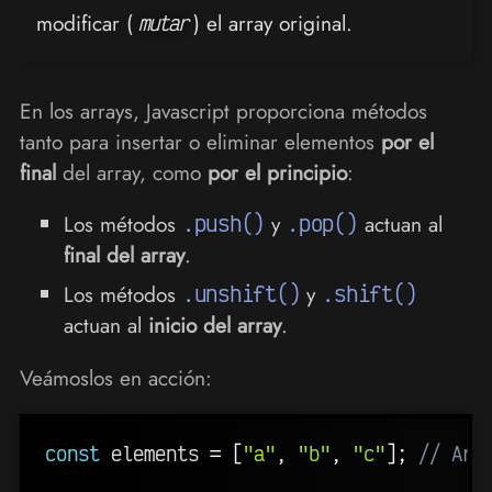
modificar (
) el array original.
mutar
En los arrays, Javascript proporciona métodos
tanto para insertar o eliminar elementos
por el
final
del array, como
por el principio
:
Los métodos
.push()
y
.pop()
actuan al
final del array
.
Los métodos
.unshift()
y
.shift()
actuan al
inicio del array
.
Veámoslos en acción:
const
 elements 
=
[
"a"
,
"b"
,
"c"
]
;
// Arr