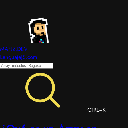
MANZ.DEV
LenguajeJS.com
CTRL+K