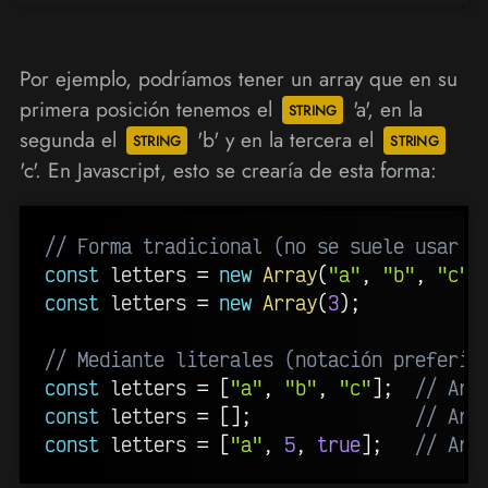
Por ejemplo, podríamos tener un array que en su
primera posición tenemos el
'a', en la
segunda el
'b' y en la tercera el
'c'. En Javascript, esto se crearía de esta forma:
// Forma tradicional (no se suele usar e
const
 letters 
=
new
Array
(
"a"
,
"b"
,
"c"
)
const
 letters 
=
new
Array
(
3
)
;
// Mediante literales (notación preferid
const
 letters 
=
[
"a"
,
"b"
,
"c"
]
;
// Arr
const
 letters 
=
[
]
;
// Arr
const
 letters 
=
[
"a"
,
5
,
true
]
;
// Arr