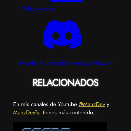
Volver
Al índice
Acceder a Discord
Comunidad de Manz.dev
RELACIONADOS
En mis canales de Youtube
@ManzDev
y
ManzDevTv
, tienes más contenido...