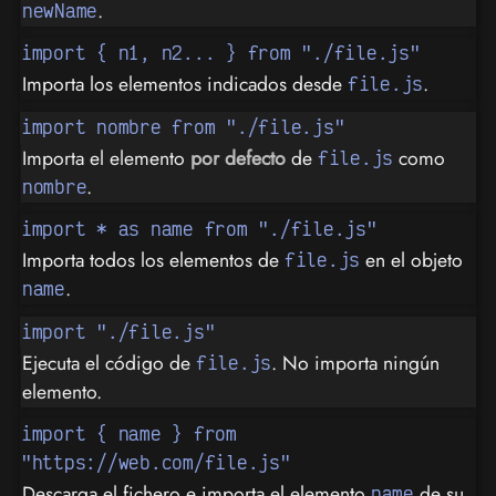
.
newName
import { n1, n2... } from "./file.js"
Importa los elementos indicados desde
.
file.js
import nombre from "./file.js"
Importa el elemento
por defecto
de
como
file.js
.
nombre
import * as name from "./file.js"
Importa todos los elementos de
en el objeto
file.js
.
name
import "./file.js"
Ejecuta el código de
. No importa ningún
file.js
elemento.
import { name } from
"https://web.com/file.js"
Descarga el fichero e importa el elemento
de su
name