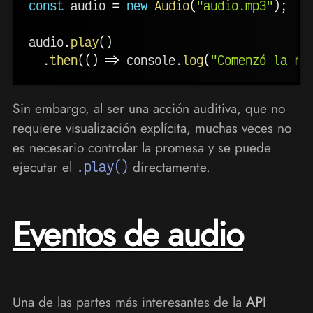
const
 audio 
=
new
Audio
(
"audio.mp3"
)
;
audio
.
play
(
)
.
then
(
(
)
=>
 console
.
log
(
"Comenzó la re
Sin embargo, al ser una acción auditiva, que no
requiere visualización explícita, muchas veces no
es necesario controlar la promesa y se puede
ejecutar el
.play()
directamente.
Eventos de audio
Una de las partes más interesantes de la
API