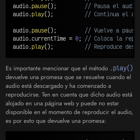
audio
.
pause
(
)
;
// Pausa el audio
audio
.
play
(
)
;
// Continua el au
audio
.
pause
(
)
;
// Vuelve a pausa
audio
.
currentTime 
=
0
;
// Coloca la repr
audio
.
play
(
)
;
// Reproduce desd
Es importante mencionar que el método
.play()
devuelve una promesa que se resuelve cuando el
audio está descargado y ha comenzado a
reproducirse. Ten en cuenta que dicho audio está
alojado en una página web y puede no estar
disponible en el momento de reproducir el audio,
es por esto que devuelve una promesa: