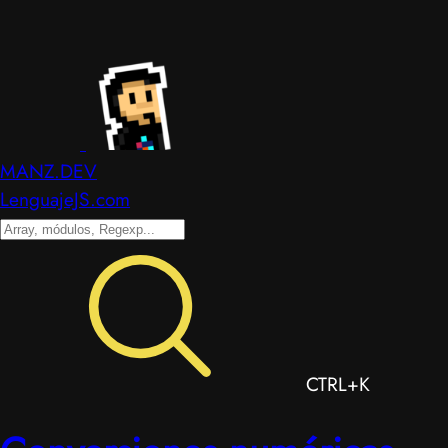
MANZ.DEV
LenguajeJS.com
CTRL+K