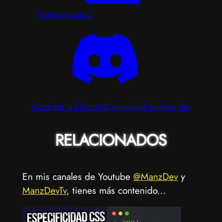
Volver
Al índice
Acceder a Discord
Comunidad de Manz.dev
RELACIONADOS
En mis canales de Youtube
@ManzDev
y
ManzDevTv
, tienes más contenido...