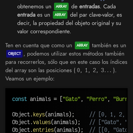
obtenemos un
de
entradas
. Cada
entrada
es un
del par clave-valor, es
decir, la propiedad del objeto original y su
valor correspondiente.
Ten en cuenta que como un
también es un
, podemos utilizar estos métodos también
para recorrerlos, sólo que en este caso los índices
del array son las posiciones (
).
0, 1, 2, 3...
Veamos un ejemplo:
const
 animals 
=
[
"Gato"
,
"Perro"
,
"Burro
Object
.
keys
(
animals
)
;
// [0, 1, 2, 3
Object
.
values
(
animals
)
;
// ["Gato", "P
Object
.
entries
(
animals
)
;
// [[0, "Gato"