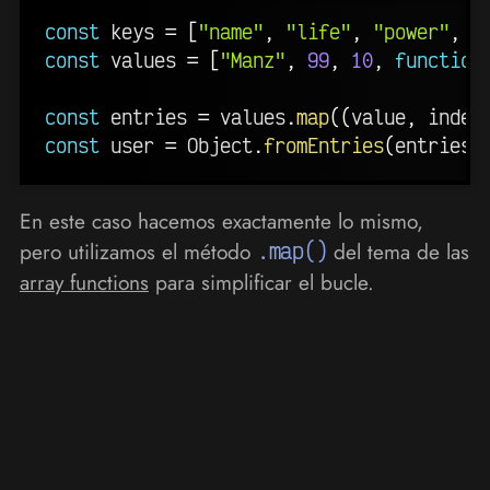
const
 keys 
=
[
"name"
,
"life"
,
"power"
,
"
const
 values 
=
[
"Manz"
,
99
,
10
,
function
const
 entries 
=
 values
.
map
(
(
value
,
 index
const
 user 
=
 Object
.
fromEntries
(
entries
)
En este caso hacemos exactamente lo mismo,
pero utilizamos el método
.map()
del tema de las
array functions
para simplificar el bucle.