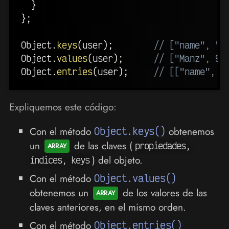
}
}
;
Object
.
keys
(
user
)
;
// ["name", "l
Object
.
values
(
user
)
;
// ["Manz", 99
Object
.
entries
(
user
)
;
// [["name", "
Expliquemos este código:
Con el método
Object.keys()
obtenemos
un
de las claves (
propiedades,
) del objeto.
índices, keys
Con el método
Object.values()
obtenemos un
de los valores de las
claves anteriores, en el mismo orden.
Con el método
Object.entries()