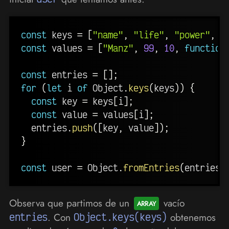
const
 keys 
=
[
"name"
,
"life"
,
"power"
,
"
const
 values 
=
[
"Manz"
,
99
,
10
,
function
const
 entries 
=
[
]
;
for
(
let
 i 
of
 Object
.
keys
(
keys
)
)
{
const
 key 
=
 keys
[
i
]
;
const
 value 
=
 values
[
i
]
;
  entries
.
push
(
[
key
,
 value
]
)
;
}
const
 user 
=
 Object
.
fromEntries
(
entries
)
Observa que partimos de un
vacío
entries
. Con
Object.keys(keys)
obtenemos