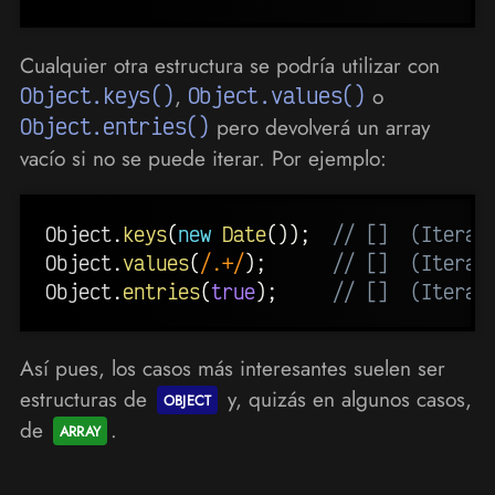
Cualquier otra estructura se podría utilizar con
Object.keys()
,
Object.values()
o
Object.entries()
pero devolverá un array
vacío si no se puede iterar. Por ejemplo:
Object
.
keys
(
new
Date
(
)
)
;
// []  (Iterar
Object
.
values
(
/
.+
/
)
;
// []  (Iterar
Object
.
entries
(
true
)
;
// []  (Iterar
Así pues, los casos más interesantes suelen ser
estructuras de
y, quizás en algunos casos,
de
.