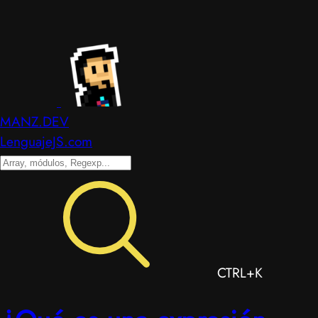
MANZ.DEV
LenguajeJS.com
CTRL+K