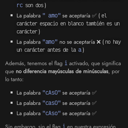
rc
)
son dos
La palabra
" amo"
se aceptaría ✅ (
el
carácter espacio en blanco también es un
)
carácter
La palabra
"amo"
no se aceptaría ❌ (
no hay
a
)
un carácter antes de la
Además, tenemos el flag
i
activado, que significa
que
no diferencia mayúsculas de minúsculas
, por
lo tanto:
La palabra
"cAsO"
se aceptaría ✅
La palabra
"casO"
se aceptaría ✅
La palabra
"cAso"
se aceptaría ✅
Sin embargo, sin el flag
i
en nuestra expresión