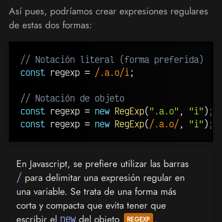
Así pues, podríamos crear expresiones regulares
de estas dos formas:
// Notación literal (forma preferida)
const
 regexp 
=
/
.a.o
/
i
;
// Notación de objeto
const
 regexp 
=
new
RegExp
(
".a.o"
,
"i"
)
;
const
 regexp 
=
new
RegExp
(
/
.a.o
/
,
"i"
)
;
En Javascript, se prefiere utilizar las barras
/
para delimitar una expresión regular en
una variable. Se trata de una forma más
corta y compacta que evita tener que
escribir el
new
del objeto
.