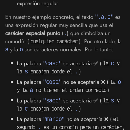
expresión regular.
En nuestro ejemplo concreto, el texto
".a.o"
es
una expresión regular muy sencilla que usa el
carácter especial punto
(
.
) que simboliza un
comodín (
). Por otro lado, la
cualquier carácter
a
y la
o
son caracteres normales. Por lo tanto:
La palabra
"caso"
se aceptaría ✅ (
c
la
y
s
.
)
la
encajan donde el
La palabra
"cosa"
no se aceptaría ❌ (
o
la
a
)
y la
no tienen el orden correcto
La palabra
"saco"
se aceptaría ✅ (
s
la
y
c
.
)
la
encajan donde el
La palabra
"marco"
no se aceptaría ❌ (
el
.
segundo
es un comodín para un carácter,