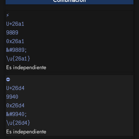
Combinación
⚡
U+26a1
9889
0x26a1
&#9889;
\u{26a1}
Es independiente
⛔
U+26d4
9940
0x26d4
&#9940;
\u{26d4}
Es independiente