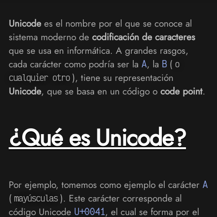
Unicode
es el nombre por el que se conoce al
sistema moderno de
codificación de caracteres
que se usa en informática. A grandes rasgos,
cada carácter como podría ser la
A
, la
B
(
o
), tiene su representación
cualquier otro
Unicode
, que se basa en un código o
code point
.
¿Qué es Unicode?
Por ejemplo, tomemos como ejemplo el carácter
A
(
). Este carácter corresponde al
mayúsculas
código Unicode
U+0041
, el cual se forma por el