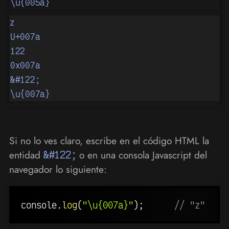
\u{005a}
z
U+007a
122
0x007a
&#122;
\u{007a}
Si no lo ves claro, escribe en el código HTML la
entidad
&#122;
o en una consola Javascript del
navegador lo siguiente:
console
.
log
(
"\u{007a}"
)
;
// "z"