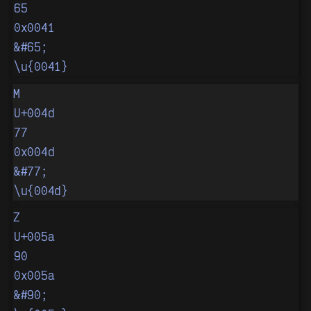
65
0x0041
&#65;
\u{0041}
M
U+004d
77
0x004d
&#77;
\u{004d}
Z
U+005a
90
0x005a
&#90;