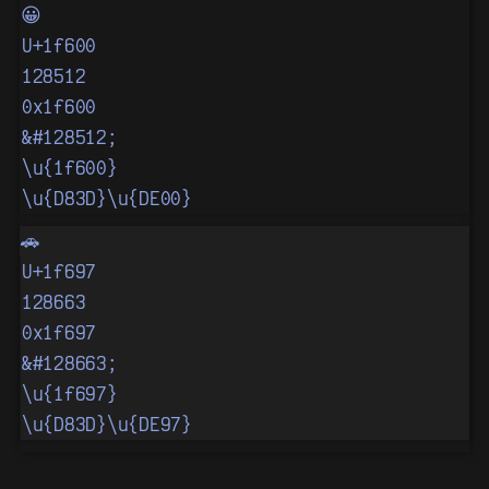
😀
U+1f600
128512
0x1f600
&#128512;
\u{1f600}
\u{D83D}\u{DE00}
🚗
U+1f697
128663
0x1f697
&#128663;
\u{1f697}
\u{D83D}\u{DE97}