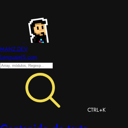
MANZ.DEV
LenguajeJS.com
CTRL+K