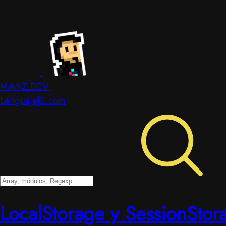
MANZ.DEV
LenguajeJS.com
LocalStorage y SessionStor