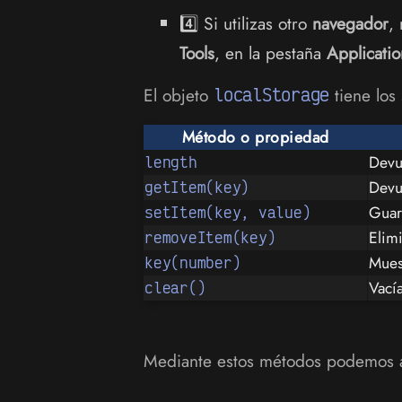
4️⃣ Si utilizas otro
navegador
,
Tools
, en la pestaña
Applicatio
El objeto
localStorage
tiene los
Método o propiedad
Devu
length
Devu
getItem(key)
Guar
setItem(key, value)
Elim
removeItem(key)
Mues
key(number)
Vacía
clear()
Mediante estos métodos podemos ac