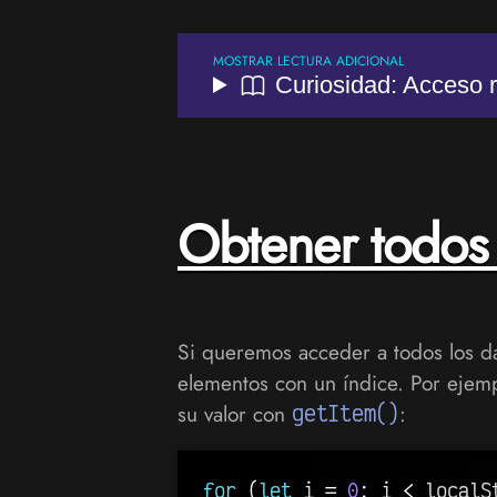
Curiosidad: Acceso 
Obtener todos 
Si queremos acceder a todos los d
elementos con un índice. Por ejem
su valor con
getItem()
:
for
(
let
 i 
=
0
;
 i 
<
 localS