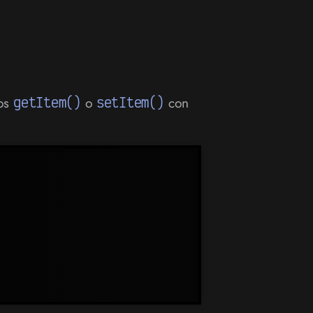
dos
getItem()
o
setItem()
con