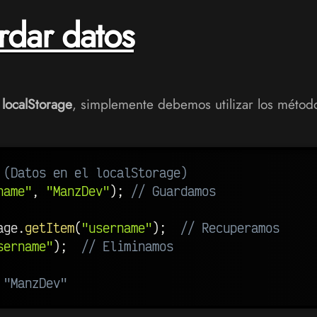
rdar datos
l
localStorage
, simplemente debemos utilizar los méto
 (Datos en el localStorage)
name"
,
"ManzDev"
)
;
// Guardamos
age
.
getItem
(
"username"
)
;
// Recuperamos
sername"
)
;
// Eliminamos
 "ManzDev"