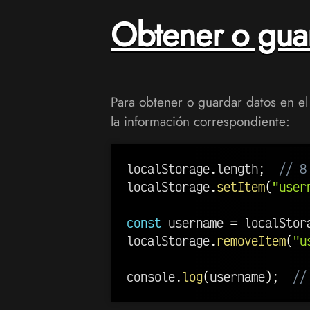
Obtener o gua
Para obtener o guardar datos en e
la información correspondiente:
localStorage
.
length
;
// 8
localStorage
.
setItem
(
"user
const
 username 
=
 localStor
localStorage
.
removeItem
(
"u
console
.
log
(
username
)
;
//