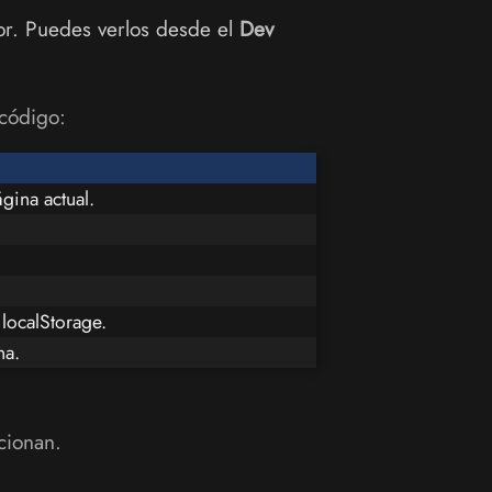
or. Puedes verlos desde el
Dev
 código:
gina actual.
localStorage.
na.
cionan.