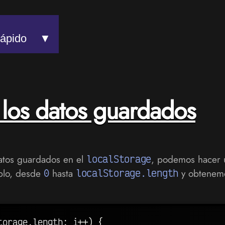
rápido
los datos guardados
atos guardados en el
localStorage
, podemos hacer u
plo, desde
0
hasta
localStorage.length
y obtenemo
torage
.
length
;
 i
++
)
{