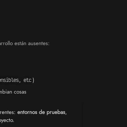
rrollo están ausentes:
)
ensibles, etc
ambian cosas
erentes:
entornos de pruebas
,
oyecto.