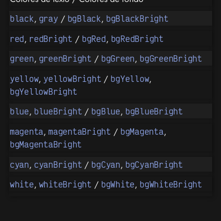
,
/
,
black
gray
bgBlack
bgBlackBright
,
/
,
red
redBright
bgRed
bgRedBright
,
/
,
green
greenBright
bgGreen
bgGreenBright
,
/
,
yellow
yellowBright
bgYellow
bgYellowBright
,
/
,
blue
blueBright
bgBlue
bgBlueBright
,
/
,
magenta
magentaBright
bgMagenta
bgMagentaBright
,
/
,
cyan
cyanBright
bgCyan
bgCyanBright
,
/
,
white
whiteBright
bgWhite
bgWhiteBright