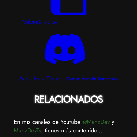
Volver
Al índice
Acceder a Discord
Comunidad de Manz.dev
RELACIONADOS
En mis canales de Youtube
@ManzDev
y
ManzDevTv
, tienes más contenido...