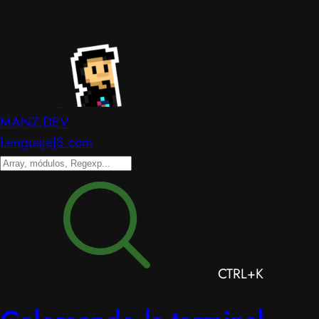
MANZ.DEV
LenguajeJS.com
CTRL+K