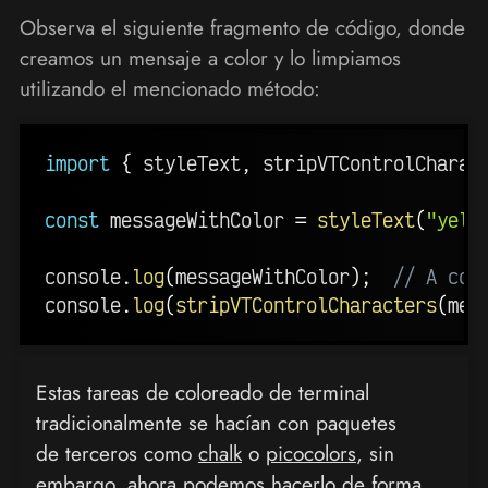
Observa el siguiente fragmento de código, donde
creamos un mensaje a color y lo limpiamos
utilizando el mencionado método:
import
{
 styleText
,
 stripVTControlCharac
const
 messageWithColor 
=
styleText
(
"yell
console
.
log
(
messageWithColor
)
;
// A col
console
.
log
(
stripVTControlCharacters
(
mes
Estas tareas de coloreado de terminal
tradicionalmente se hacían con paquetes
de terceros como
chalk
o
picocolors
, sin
embargo, ahora podemos hacerlo de forma