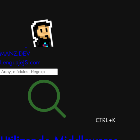
MANZ.DEV
LenguajeJS.com
CTRL+K