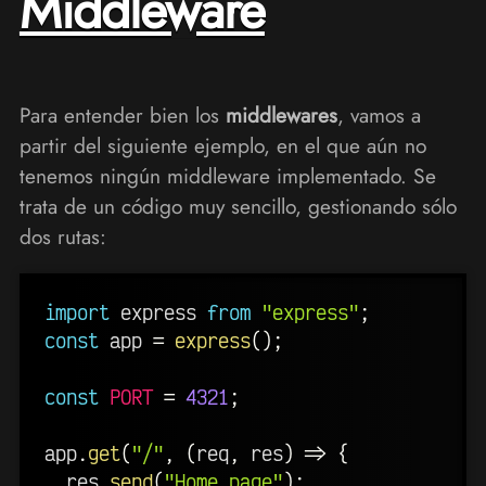
Middleware
Para entender bien los
middlewares
, vamos a
partir del siguiente ejemplo, en el que aún no
tenemos ningún middleware implementado. Se
trata de un código muy sencillo, gestionando sólo
dos rutas:
import
 express 
from
"express"
;
const
 app 
=
express
(
)
;
const
PORT
=
4321
;
app
.
get
(
"/"
,
(
req
,
 res
)
=>
{
  res
.
send
(
"Home page"
)
;