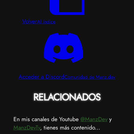
Volver
Al índice
Acceder a Discord
Comunidad de Manz.dev
RELACIONADOS
En mis canales de Youtube
@ManzDev
y
ManzDevTv
, tienes más contenido...