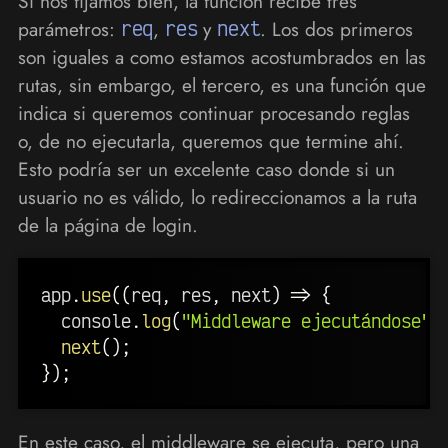
Si nos fijamos bien, la función recibe tres
parámetros:
req
,
res
y
next
. Los dos primeros
son iguales a como estamos acostumbrados en las
rutas, sin embargo, el tercero, es una función que
indica si queremos continuar procesando reglas
o, de no ejecutarla, queremos que termine ahí.
Esto podría ser un excelente caso donde si un
usuario no es válido, lo redireccionamos a la ruta
de la página de login.
app
.
use
(
(
req
,
 res
,
 next
)
=>
{
  console
.
log
(
"Middleware ejecutándose"
)
next
(
)
;
}
)
;
En este caso, el middleware se ejecuta, pero una