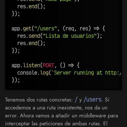
  res
.
end
(
)
;
}
)
;
app
.
get
(
"/users"
,
(
req
,
 res
)
=>
{
  res
.
send
(
"Lista de usuarios"
)
;
  res
.
end
(
)
;
}
)
;
app
.
listen
(
PORT
,
(
)
=>
{
  console
.
log
(
`
Server running at http://
}
)
;
Tenemos dos rutas concretas:
/
y
/users
. Si
accedemos a una ruta inexistente, nos da un
error. Ahora vamos a añadir un middleware para
interceptar las peticiones de ambas rutas. El