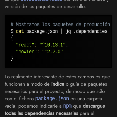
versión de los paquetes de desarrollo:
# Mostramos los paquetes de producción d
$ 
cat
 package.json 
|
{
"react"
:
"^16.13.1"
,

"howler"
:
"^2.2.0"
}
Lo realmente interesante de estos campos es que
funcionan a modo de
índice
o guía de paquetes
necesarios para el proyecto, de modo que sólo
con el fichero
package.json
en una carpeta
vacía, podemos indicarle a
npm
que
descargue
todas las dependencias necesarias
para el