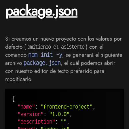
package.json
Si creamos un nuevo proyecto con los valores por
defecto (
) con el
omitiendo el asistente
comando
npm init -y
, se generará el siguiente
archivo
package.json
, el cuál podemos abrir
con nuestro editor de texto preferido para
modificarlo:
{
"name"
:
"frontend-project"
,
"version"
:
"1.0.0"
,
"description"
:
""
,
"main"
:
"index.js"
,