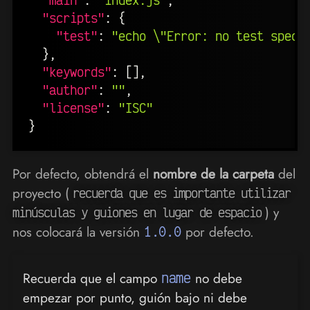
"scripts"
:
{
"test"
:
"echo \"Error: no test speci
}
,
"keywords"
:
[
]
,
"author"
:
""
,
"license"
:
"ISC"
}
Por defecto, obtendrá el
nombre de la carpeta
del
proyecto (
recuerda que es importante utilizar
) y
minúsculas y guiones en lugar de espacio
nos colocará la versión
1.0.0
por defecto.
Recuerda que el campo
name
no debe
empezar por punto, guión bajo ni debe