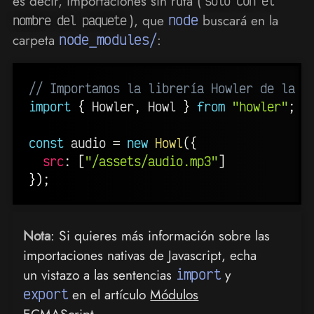
es decir, importaciones sin ruta (
solo con el
), que
node
buscará en la
nombre del paquete
carpeta
node_modules/
:
// Importamos la librería Howler de la c
import
{
 Howler
,
 Howl 
}
from
"howler"
;
const
 audio 
=
new
Howl
(
{
src
:
[
"/assets/audio.mp3"
]
}
)
;
Nota
: Si quieres más información sobre las
importaciones nativas de Javascript, echa
un vistazo a las sentencias
import
y
export
en el artículo
Módulos
ECMAScript
.