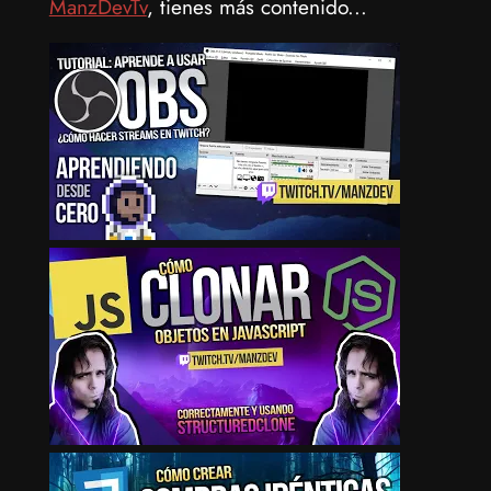
ManzDevTv
, tienes más contenido...