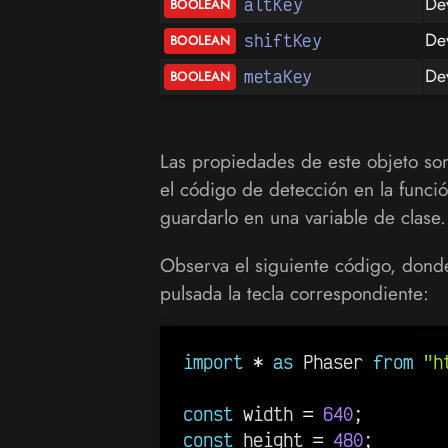
De
altKey
De
shiftKey
De
metaKey
Las propiedades de este objeto son
el código de detección en la funci
guardarlo en una variable de clase.
Observa el siguiente código, dond
pulsada la tecla correspondiente:
import
*
as
 Phaser 
from
"h
const
 width 
=
640
;
const
 height 
=
480
;