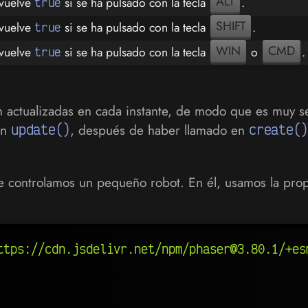
ALT
vuelve
si se ha pulsado con la tecla
.
true
SHIFT
vuelve
si se ha pulsado con la tecla
.
true
WIN
CMD
vuelve
si se ha pulsado con la tecla
o
.
true
 actualizadas en cada instante, de modo que es muy sen
ón
update()
, después de haber llamado en
create()
e controlamos un pequeño robot. En él, usamos la pr
ttps://cdn.jsdelivr.net/npm/phaser@3.80.1/+es