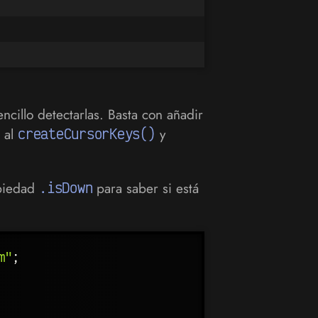
cillo detectarlas. Basta con añadir
al
createCursorKeys()
y
opiedad
.isDown
para saber si está
m"
;