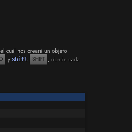
 el cuál nos creará un objeto
O
y
shift
SHIFT
, donde cada