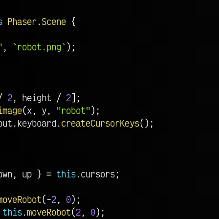
s
Phaser
.
Scene
{
"
,
`
robot.png
`
)
;
/
2
,
 height 
/
2
]
;
image
(
x
,
 y
,
"robot"
)
;
put
.
keyboard
.
createCursorKeys
(
)
;
own
,
 up 
}
=
this
.
cursors
;
moveRobot
(
-
2
,
0
)
;
this
.
moveRobot
(
2
,
0
)
;