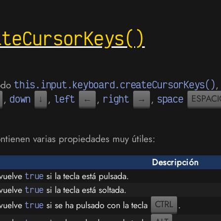
ateCursorKeys()
todo
this.input.keyboard.createCursorKeys()
,
,
down
↓
,
left
←
,
right
→
,
space
ESPACI
ntienen varias propiedades muy útiles:
Descripción
vuelve
si la tecla está pulsada.
true
vuelve
si la tecla está soltada.
true
CTRL
vuelve
si se ha pulsado con la tecla
.
true