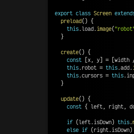
export
class
Screen
extend
preload
(
)
{
this
.
load
.
image
(
"robot
}
create
(
)
{
const
[
x
,
 y
]
=
[
width 
this
.
robot 
=
this
.
add
.
this
.
cursors 
=
this
.
in
}
update
(
)
{
const
{
 left
,
 right
,
 d
if
(
left
.
isDown
)
this
.
else
if
(
right
.
isDown
)