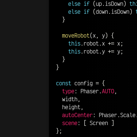
else
if
(
up
.
isDown
)
th
else
if
(
down
.
isDown
)
}
moveRobot
(
x
,
 y
)
{
this
.
robot
.
x 
+=
 x
;
this
.
robot
.
y 
+=
 y
;
}
}
const
 config 
=
{
type
:
 Phaser
.
AUTO
,
  width
,
  height
,
autoCenter
:
 Phaser
.
Scale
scene
:
[
 Screen 
]
}
;