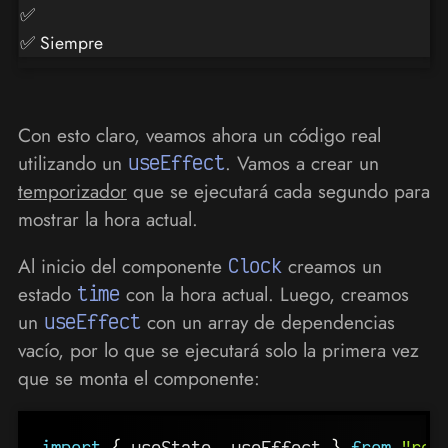
✅
✅ Siempre
Con esto claro, veamos ahora un código real
utilizando un
useEffect
. Vamos a crear un
temporizador
que se ejecutará cada segundo para
mostrar la hora actual.
Al inicio del componente
Clock
creamos un
estado
time
con la hora actual. Luego, creamos
un
useEffect
con un array de dependencias
vacío, por lo que se ejecutará solo la primera vez
que se monta el componente:
import
{
 useState
,
 useEffect 
}
from
"rea