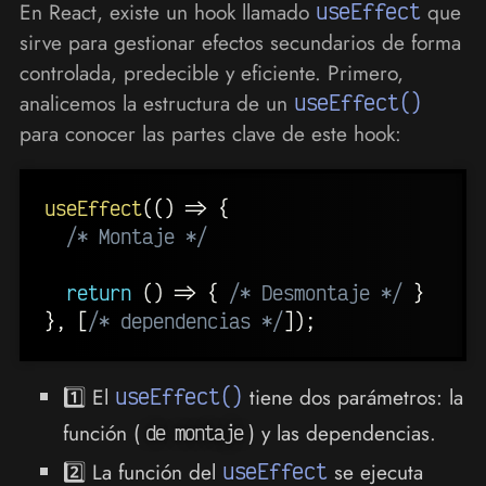
En React, existe un hook llamado
useEffect
que
sirve para gestionar efectos secundarios de forma
controlada, predecible y eficiente. Primero,
analicemos la estructura de un
useEffect()
para conocer las partes clave de este hook:
useEffect
(
(
)
=>
{
/* Montaje */
return
(
)
=>
{
/* Desmontaje */
}
}
,
[
/* dependencias */
]
)
;
1️⃣ El
useEffect()
tiene dos parámetros: la
función (
) y las dependencias.
de montaje
2️⃣ La función del
useEffect
se ejecuta