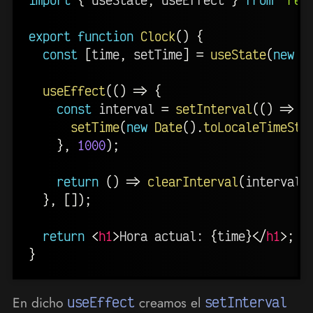
export
function
Clock
(
)
{
const
[
time
,
 setTime
]
=
useState
(
new
D
useEffect
(
(
)
=>
{
const
 interval 
=
setInterval
(
(
)
=>
{
setTime
(
new
Date
(
)
.
toLocaleTimeStr
}
,
1000
)
;
return
(
)
=>
clearInterval
(
interval
)
}
,
[
]
)
;
return
<
h1
>
Hora actual: 
{
time
}
</
h1
>
;
}
En dicho
useEffect
creamos el
setInterval