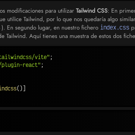
os modificaciones para utilizar
Tailwind CSS
: En primer
e utilice Tailwind, por lo que nos quedaría algo similar
). En segundo lugar, en nuestro fichero
index.css
pr
 Tailwind. Aquí tienes una muestra de estos dos fiche
tailwindcss/vite"
;
/plugin-react"
;
indcss
(
)
]