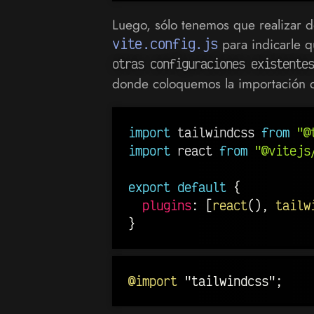
Luego, sólo tenemos que realizar d
vite.config.js
para indicarle qu
otras configuraciones existentes
donde coloquemos la importación de
import
 tailwindcss 
from
"@
import
 react 
from
"@vitejs
export
default
{
plugins
:
[
react
(
)
,
tailw
}
@import
"tailwindcss"
;