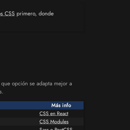
los CSS
primero, donde
y que opción se adapta mejor a
s.
Más info
CSS en React
CSS Modules
Sass
o
PostCSS