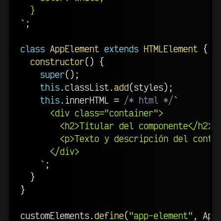
`
;
class
AppElement
extends
HTMLElement
{
constructor
(
)
{
super
(
)
;
this
.
classList
.
add
(
styles
)
;
this
.
innerHTML 
=
/* html */
`
      <div class="container">

        <h2>Títular del componente</h2>

        <p>Texto y descripción del conten
      </div>

`
;
}
}
customElements
.
define
(
"app-element"
,
 App