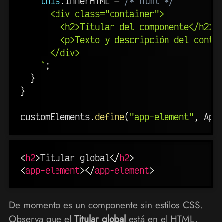
this
.
innerHTML 
=
/* html */
`
      <div class="container">

        <h2>Títular del componente</h2>

        <p>Texto y descripción del conten
      </div>

`
;
}
}
customElements
.
define
(
"app-element"
,
 App
<
h2
>
Titular global
</
h2
>
<
app-element
>
</
app-element
>
De momento es un componente sin estilos CSS.
Observa que el
Titular global
está en el HTML,