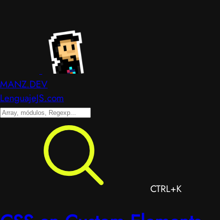
MANZ.DEV
LenguajeJS.com
CTRL+K