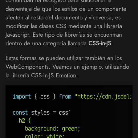
comunidad ha escogido para solucionar la
desventaja de que los estilos de un componente
afecten al resto del documento y viceversa, es
modificar las clases CSS mediante una librería
Javascript. Este tipo de librerías se encuentran
dentro de una categoría llamada
CSS-in-JS
.
Estas formas se pueden utilizar también en los
WebComponents. Veamos un ejemplo, utilizando
la librería CSS-in-JS
Emotion
:
import
{
 css 
}
from
"https://cdn.jsdeliv
const
 styles 
=
 css
`
  h2 {

    background: green;

    color: white;
