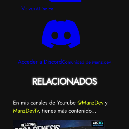
Volver
Al índice
Acceder a Discord
Comunidad de Manz.dev
RELACIONADOS
En mis canales de Youtube
@ManzDev
y
ManzDevTv
, tienes más contenido...