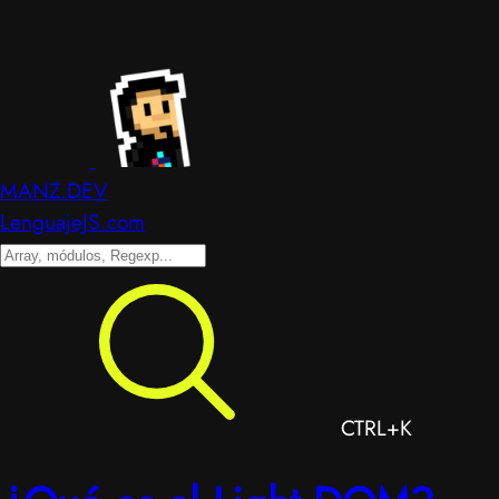
MANZ.DEV
LenguajeJS.com
CTRL+K