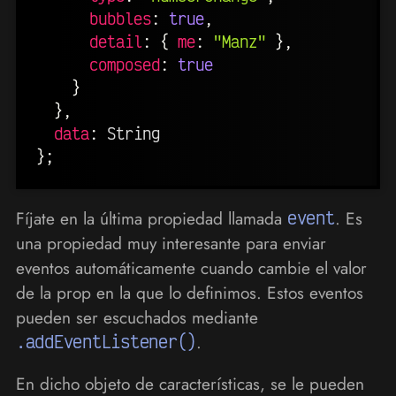
bubbles
:
true
,
detail
:
{
me
:
"Manz"
}
,
composed
:
true
}
}
,
data
:
}
;
Fíjate en la última propiedad llamada
event
. Es
una propiedad muy interesante para enviar
eventos automáticamente cuando cambie el valor
de la prop en la que lo definimos. Estos eventos
pueden ser escuchados mediante
.addEventListener()
.
En dicho objeto de características, se le pueden