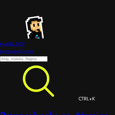
MANZ.DEV
LenguajeJS.com
CTRL+K