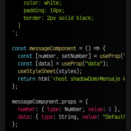
    color: white;

    padding: 10px;

    border: 2px solid black;

`
;
const
messageComponent
=
(
)
=>
{
const
[
number
,
 setNumber
]
=
useProp
(
"n
const
[
data
]
=
useProp
(
"data"
)
;
useStyleSheet
(
styles
)
;
return
 html
`
<host shadowDom>Mensaje #
$
}
;
messageComponent
.
props 
=
{
number
:
{
type
:
 Number
,
value
:
1
}
,
data
:
{
type
:
 String
,
value
:
"Default"
}
;