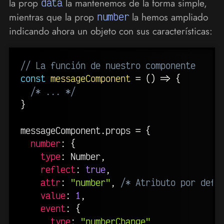
la prop
data
la mantenemos de la forma simple,
mientras que la prop
number
la hemos ampliado
indicando ahora un objeto con sus características:
// La función de nuestro componente
const
messageComponent
=
(
)
=>
{
/* ... */
}
messageComponent
.
props 
=
{
number
:
{
type
:
 Number
,
reflect
:
true
,
attr
:
"number"
,
/* Atributo por defe
value
:
1
,
event
:
{
type
:
"numberChange"
,