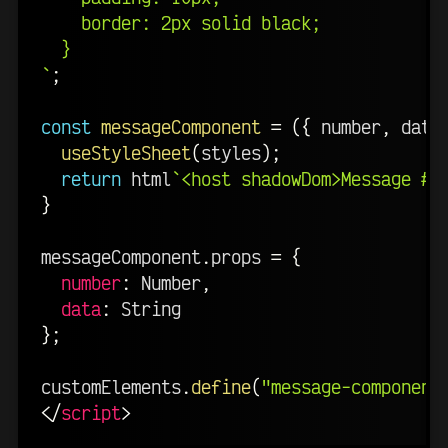
    border: 2px solid black;

`
;
const
messageComponent
=
(
{
 number
,
 data
useStyleSheet
(
styles
)
;
return
 html
`
<host shadowDom>Message #
$
}
messageComponent
.
props 
=
{
number
:
 Number
,
data
:
}
;
customElements
.
define
(
"message-component
</
script
>