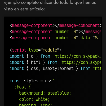
ejemplo completo utilizando todo lo que hemos
visto en este artículo:
<
message-component
>
</
message-component
>
<
message-component
number
=
"
4
"
>
</
message-
<
message-component
number
=
"
4
"
data
=
"
Manz
<
script
type
=
"
module
"
>
import
{
 c 
}
from
"https://cdn.skypack.d
import
{
 html 
}
from
"https://cdn.skypac
import
{
 css
,
 useStyleSheet 
}
from
"http
const
 styles 
=
 css
`
  :host {

    background: steelblue;

    color: white;

    padding: 10px;
