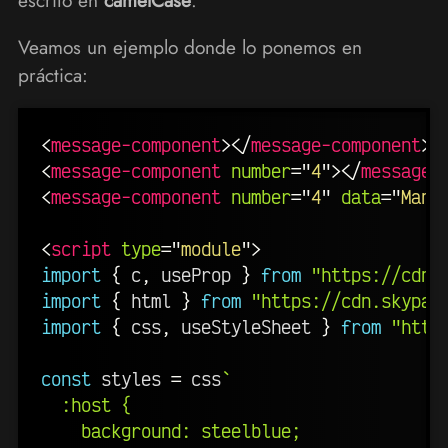
escrito en
camelCase
.
Veamos un ejemplo donde lo ponemos en
práctica:
<
message-component
>
</
message-component
>
<
message-component
number
=
"
4
"
>
</
message-
<
message-component
number
=
"
4
"
data
=
"
Manz
<
script
type
=
"
module
"
>
import
{
 c
,
 useProp 
}
from
"https://cdn.
import
{
 html 
}
from
"https://cdn.skypac
import
{
 css
,
 useStyleSheet 
}
from
"http
const
 styles 
=
 css
`
  :host {

    background: steelblue;
