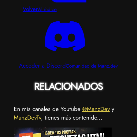
Volver
Al índice
Acceder a Discord
Comunidad de Manz.dev
RELACIONADOS
En mis canales de Youtube
@ManzDev
y
ManzDevTv
, tienes más contenido...