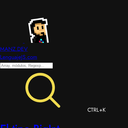
MANZ.DEV
LenguajeJS.com
CTRL+K