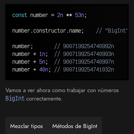
const
 number 
=
2n
**
53n
;
number
.
constructor
.
name
;
// "BigInt" 
number
;
// 9007199254740992n
number 
+
1n
;
// 9007199254740993n
number 
+
5n
;
// 9007199254740997n
number 
+
40n
;
// 9007199254741032n
Vamos a ver ahora como trabajar con números
BigInt
correctamente.
Mezclar tipos
Métodos de BigInt