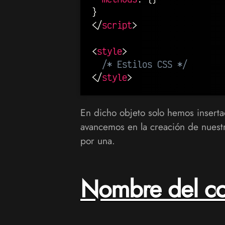
}
</
script
>
<
style
>
/* Estilos CSS */
</
style
>
En dicho objeto solo hemos insert
avancemos en la creación de nuest
por una.
Nombre del c