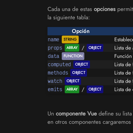
Cada una de estas
opciones
permit
la siguiente tabla:
Opción
Estable
name
/
Lista de
props
Función
data
Lista de
computed
Lista de
methods
Lista de
watch
/
Lista de
emits
Un
componente Vue
define su list
en otros componentes cargaremos