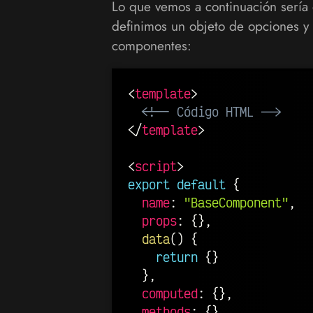
Lo que vemos a continuación sería
definimos un objeto de opciones y
componentes:
<
template
>
<!-- Código HTML -->
</
template
>
<
script
>
export
default
{
name
:
"BaseComponent"
,
props
:
{
}
,
data
(
)
{
return
{
}
}
,
computed
:
{
}
,
methods
:
{
}