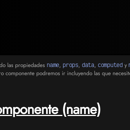
ado las propiedades
name
,
props
,
data
,
computed
y
ro componente podremos ir incluyendo las que necesit
omponente (name)